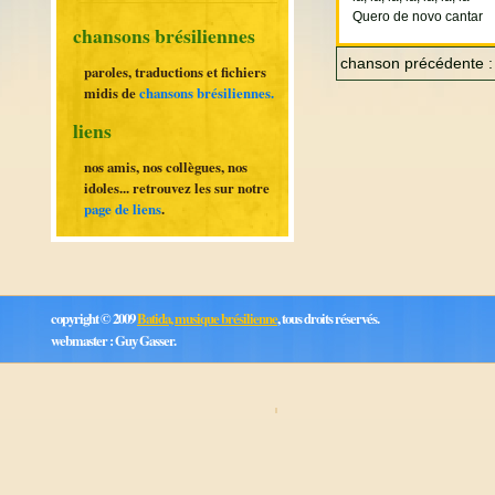
Quero de novo cantar
chansons brésiliennes
chanson précédente 
paroles, traductions et fichiers
midis de
chansons brésiliennes.
liens
nos amis, nos collègues, nos
idoles... retrouvez les sur notre
page de liens
.
copyright © 2009
Batida, musique brésilienne
, tous droits réservés.
webmaster : Guy Gasser.