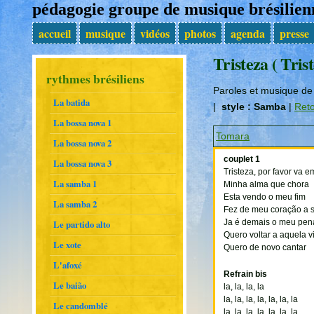
pédagogie groupe de musique brésili
accueil
musique
vidéos
photos
agenda
presse
Tristeza ( Trist
rythmes brésiliens
Paroles et musique de
La batida
|
style : Samba
|
Reto
La bossa nova 1
Tomara
La bossa nova 2
couplet 1
La bossa nova 3
Tristeza, por favor va 
La samba 1
Minha alma que chora
Esta vendo o meu fim
La samba 2
Fez de meu coração a 
Le partido alto
Ja é demais o meu pen
Quero voltar a aquela v
Le xote
Quero de novo cantar
L'afoxé
Refrain bis
Le baião
la, la, la, la
la, la, la, la, la, la, la
Le candomblé
la, la, la, la, la, la, la