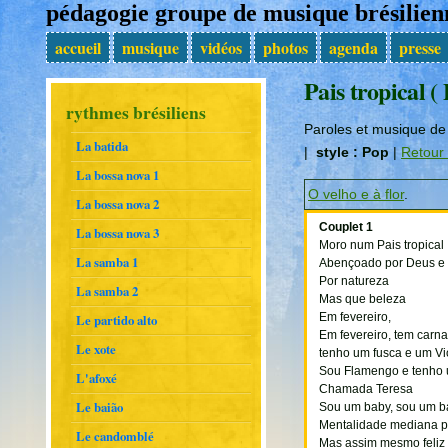
pédagogie groupe de musique brésili
accueil
musique
vidéos
photos
agenda
presse
Pais tropical ( 
rythmes brésiliens
Paroles et musique de
La batida
|
style : Pop
|
Retour 
La bossa nova 1
O velho e à flor
.
La bossa nova 2
Couplet 1
La bossa nova 3
Moro num Pais tropical
La samba 1
Abençoado por Deus e 
Por natureza
La samba 2
Mas que beleza
Le partido alto
Em fevereiro,
Em fevereiro, tem carn
Le xote
tenho um fusca e um Vi
Sou Flamengo e tenho
L'afoxé
Chamada Teresa
Le baião
Sou um baby, sou um b
Mentalidade mediana p
Le candomblé
Mas assim mesmo feliz 