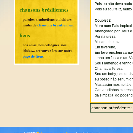
Pois eu não devo nada
chansons brésiliennes
Pois eu sou feliz, muit
paroles, traductions et fichiers
Couplet 2
midis de
chansons brésiliennes.
Moro num Pais tropical
Abençoado por Deus e 
liens
Por natureza
Mas que beleza
nos amis, nos collègues, nos
Em fevereiro,
idoles... retrouvez les sur notre
Em fevereiro,tem carna
page de liens
.
tenho um fusca e um Vi
Sou Flamengo e tenho
Chamada Teresa
Sou um baby, sou um 
eu posso não ser um gr
Mas assim mesmo là e
Camaradinhas me respei
da simpatia, do poder d
chanson précédente 