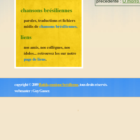
précédente :
O morro
chansons brésiliennes
paroles, traductions et fichiers
midis de
chansons brésiliennes.
liens
nos amis, nos collègues, nos
idoles... retrouvez les sur notre
page de liens
.
copyright © 2009
Batida, musique brésilienne
, tous droits réservés.
webmaster : Guy Gasser.