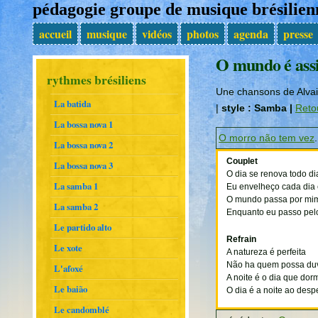
pédagogie groupe de musique brésili
accueil
musique
vidéos
photos
agenda
presse
O mundo é assi
rythmes brésiliens
Une chansons de Alvai
La batida
|
style : Samba |
Reto
La bossa nova 1
O morro não tem vez
.
La bossa nova 2
Couplet
La bossa nova 3
O dia se renova todo di
La samba 1
Eu envelheço cada dia
O mundo passa por mim
La samba 2
Enquanto eu passo pe
Le partido alto
Refrain
Le xote
A natureza é perfeita
Não ha quem possa du
L'afoxé
A noite é o dia que dor
Le baião
O dia é a noite ao desp
Le candomblé