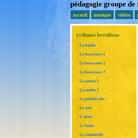
pédagogie groupe de
accueil
musique
vidéos
rythmes brésiliens
La batida
La bossa nova 1
La bossa nova 2
La bossa nova 3
La samba 1
La samba 2
Le partido alto
Le xote
L'afoxé
Le baião
Le candomblé