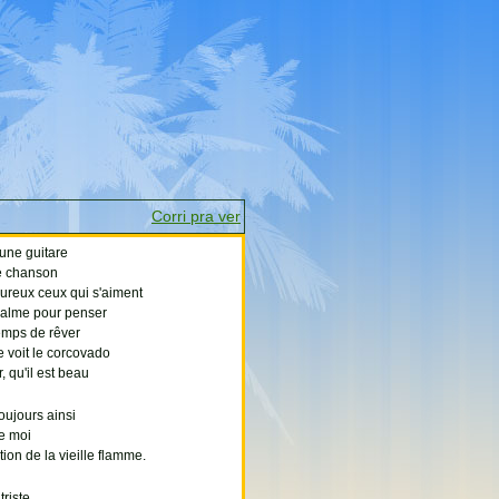
Corri pra ver
 une guitare
e chanson
ureux ceux qui s'aiment
alme pour penser
emps de rêver
e voit le corcovado
 qu'il est beau
toujours ainsi
e moi
tion de la vieille flamme.
triste