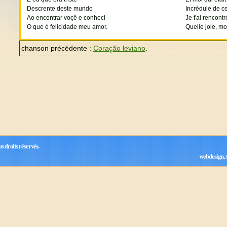
Descrente deste mundo
Incrédule de 
Ao encontrar voçê e conheci
Je t'ai rencont
O que é felicidade meu amor.
Quelle joie, m
chanson précédente :
Coração leviano
.
ous droits réservés.
webdesign, x