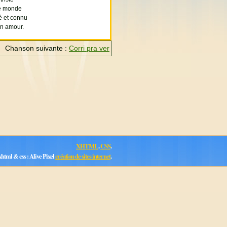
ce monde
ré et connu
on amour.
Chanson suivante :
Corri pra ver
XHTML
.
CSS
.
html & css : Alive Pixel
création de sites internet
.