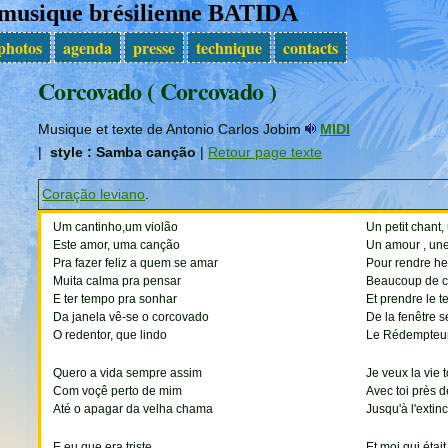
 musique brésilienne BATIDA
photos
agenda
presse
technique
contacts
Corcovado ( Corcovado )
Musique et texte de Antonio Carlos Jobim
MIDI
|
style : Samba canção
|
Retour page texte
Coração leviano
.
Um cantinho,um violão
Un petit chant,
Este amor, uma canção
Un amour , un
Pra fazer feliz a quem se amar
Pour rendre he
Muita calma pra pensar
Beaucoup de c
E ter tempo pra sonhar
Et prendre le t
Da janela vê-se o corcovado
De la fenêtre s
O redentor, que lindo
Le Rédempteur,
Quero a vida sempre assim
Je veux la vie 
Com voçê perto de mim
Avec toi près d
Até o apagar da velha chama
Jusqu'à l'extinc
E eu que era triste
Et moi qui était 