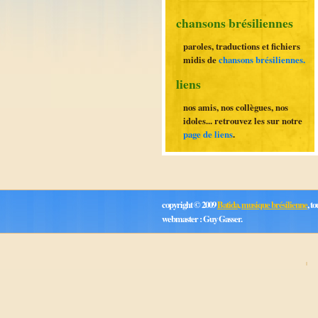
chansons brésiliennes
paroles, traductions et fichiers
midis de
chansons brésiliennes.
liens
nos amis, nos collègues, nos
idoles... retrouvez les sur notre
page de liens
.
copyright © 2009
Batida, musique brésilienne
, t
webmaster : Guy Gasser.